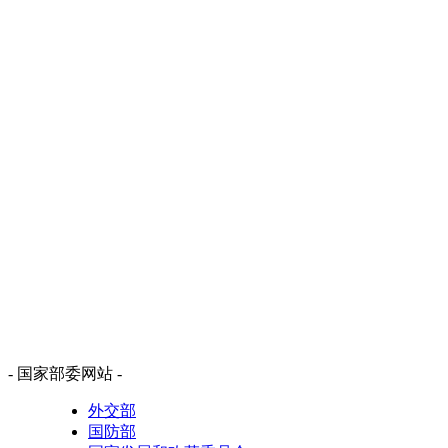
- 国家部委网站 -
外交部
国防部