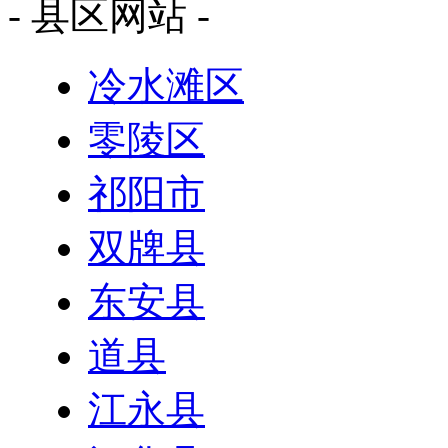
- 县区网站 -
冷水滩区
零陵区
祁阳市
双牌县
东安县
道县
江永县