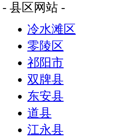
- 县区网站 -
冷水滩区
零陵区
祁阳市
双牌县
东安县
道县
江永县