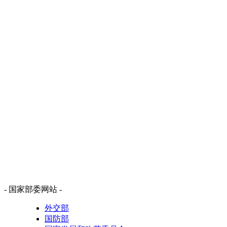
- 国家部委网站 -
外交部
国防部