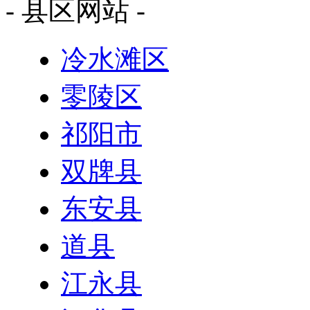
- 县区网站 -
冷水滩区
零陵区
祁阳市
双牌县
东安县
道县
江永县