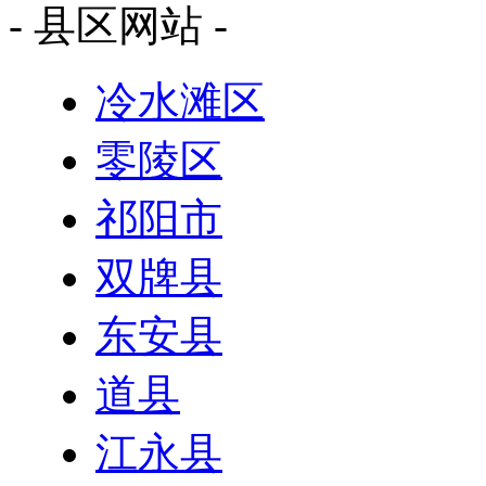
- 县区网站 -
冷水滩区
零陵区
祁阳市
双牌县
东安县
道县
江永县