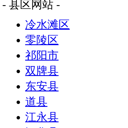
- 县区网站 -
冷水滩区
零陵区
祁阳市
双牌县
东安县
道县
江永县