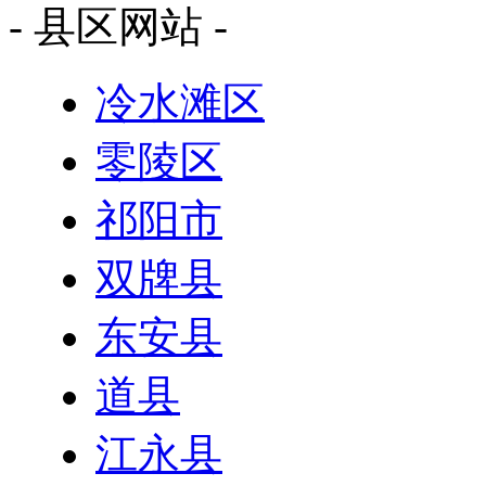
- 县区网站 -
冷水滩区
零陵区
祁阳市
双牌县
东安县
道县
江永县