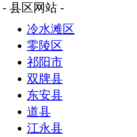
- 县区网站 -
冷水滩区
零陵区
祁阳市
双牌县
东安县
道县
江永县