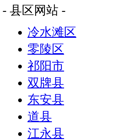
- 县区网站 -
冷水滩区
零陵区
祁阳市
双牌县
东安县
道县
江永县