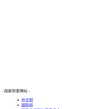
- 国家部委网站 -
外交部
国防部