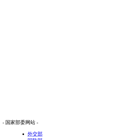
- 国家部委网站 -
外交部