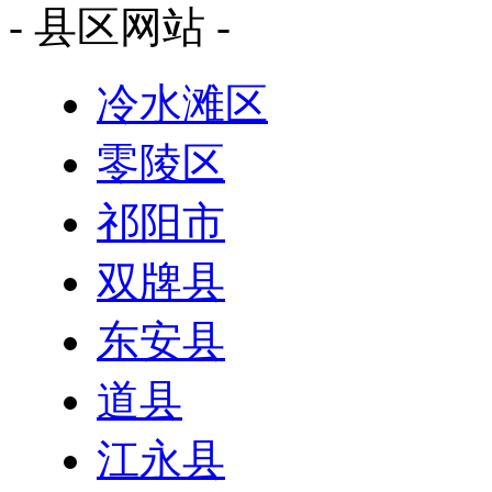
- 县区网站 -
冷水滩区
零陵区
祁阳市
双牌县
东安县
道县
江永县