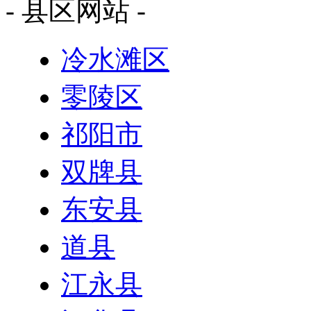
- 县区网站 -
冷水滩区
零陵区
祁阳市
双牌县
东安县
道县
江永县