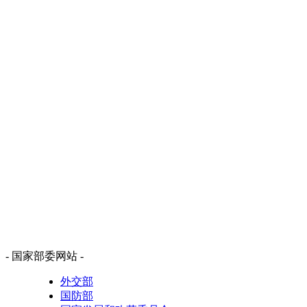
- 国家部委网站 -
外交部
国防部