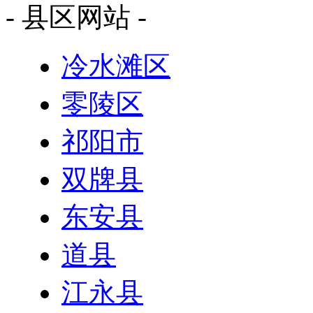
- 县区网站 -
冷水滩区
零陵区
祁阳市
双牌县
东安县
道县
江永县