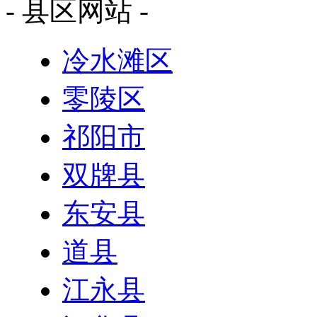
- 县区网站 -
冷水滩区
零陵区
祁阳市
双牌县
东安县
道县
江永县