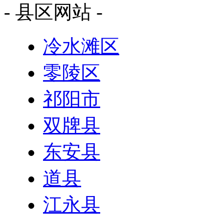
- 县区网站 -
冷水滩区
零陵区
祁阳市
双牌县
东安县
道县
江永县