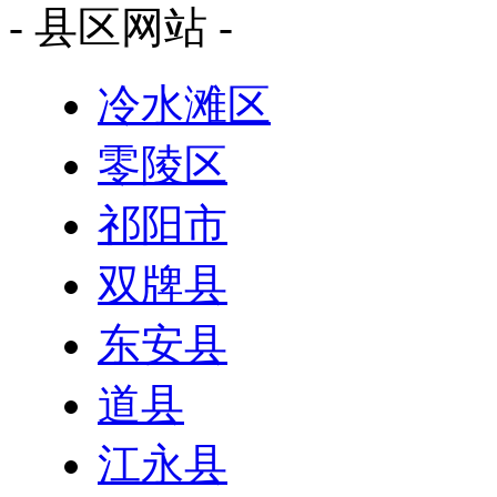
- 县区网站 -
冷水滩区
零陵区
祁阳市
双牌县
东安县
道县
江永县