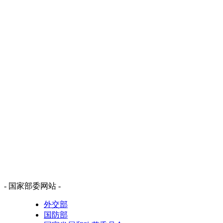
- 国家部委网站 -
外交部
国防部