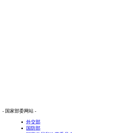
- 国家部委网站 -
外交部
国防部