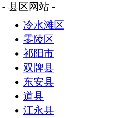
- 县区网站 -
冷水滩区
零陵区
祁阳市
双牌县
东安县
道县
江永县