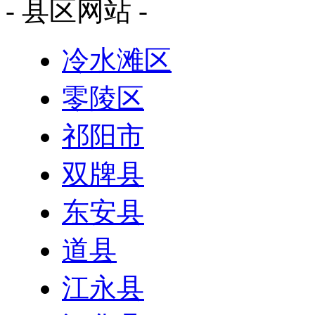
- 县区网站 -
冷水滩区
零陵区
祁阳市
双牌县
东安县
道县
江永县