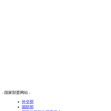
- 国家部委网站 -
外交部
国防部