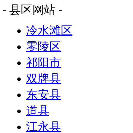
- 县区网站 -
冷水滩区
零陵区
祁阳市
双牌县
东安县
道县
江永县