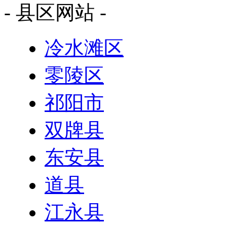
- 县区网站 -
冷水滩区
零陵区
祁阳市
双牌县
东安县
道县
江永县