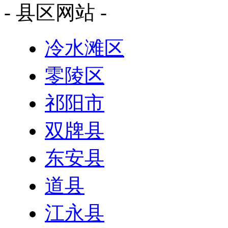
- 县区网站 -
冷水滩区
零陵区
祁阳市
双牌县
东安县
道县
江永县