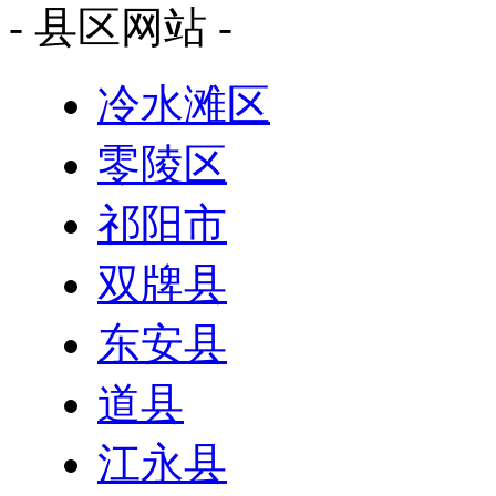
- 县区网站 -
冷水滩区
零陵区
祁阳市
双牌县
东安县
道县
江永县