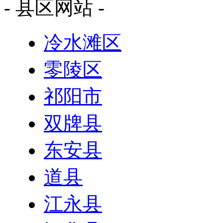
- 县区网站 -
冷水滩区
零陵区
祁阳市
双牌县
东安县
道县
江永县