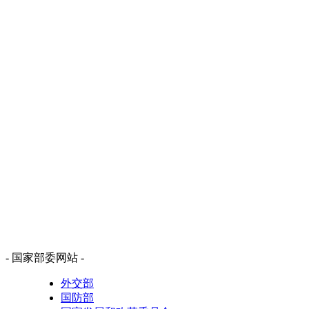
- 国家部委网站 -
外交部
国防部