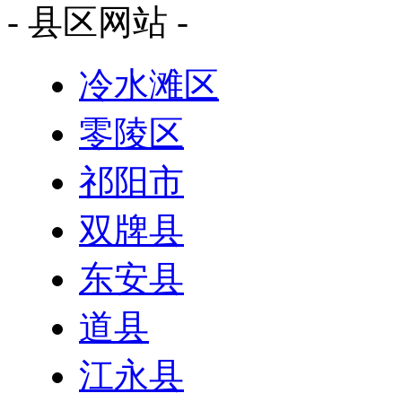
- 县区网站 -
冷水滩区
零陵区
祁阳市
双牌县
东安县
道县
江永县