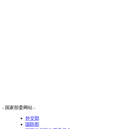
- 国家部委网站 -
外交部
国防部