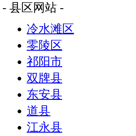
- 县区网站 -
冷水滩区
零陵区
祁阳市
双牌县
东安县
道县
江永县