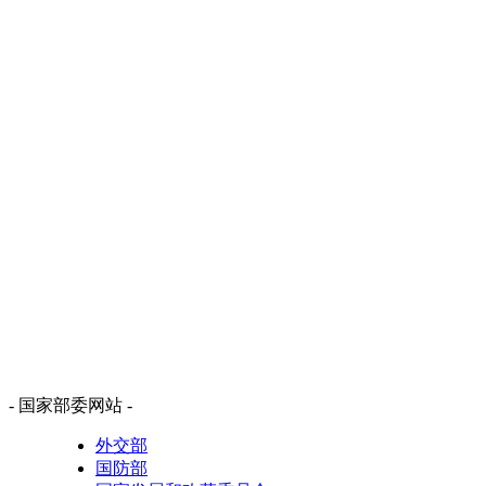
- 国家部委网站 -
外交部
国防部