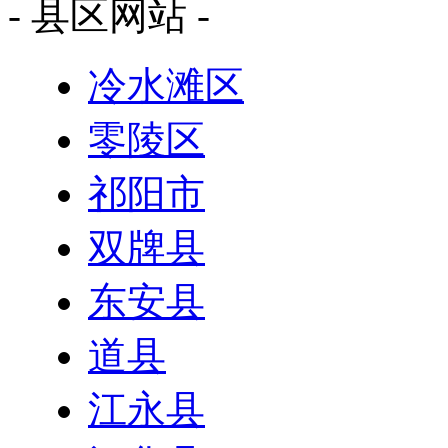
- 县区网站 -
冷水滩区
零陵区
祁阳市
双牌县
东安县
道县
江永县