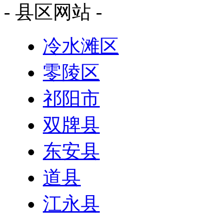
- 县区网站 -
冷水滩区
零陵区
祁阳市
双牌县
东安县
道县
江永县