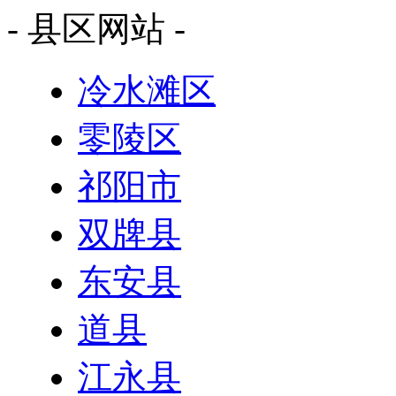
- 县区网站 -
冷水滩区
零陵区
祁阳市
双牌县
东安县
道县
江永县