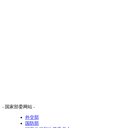
- 国家部委网站 -
外交部
国防部