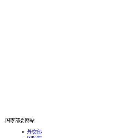
- 国家部委网站 -
外交部