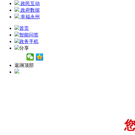
政民互动
政府数据
幸福永州
首页
智能问答
政务手机
分享
返回顶部