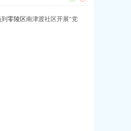
员到
零陵区
南津渡社区开展"党