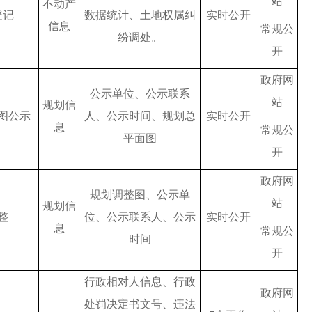
站
不动产
登记
数据统计、土地权属纠
实时公开
信息
常规公
纷调处。
开
政府网
公示单位、公示联系
站
规划信
图公示
人、公示时间、规划总
实时公开
息
常规公
平面图
开
政府网
规划调整图、公示单
站
规划信
整
位、公示联系人、公示
实时公开
息
常规公
时间
开
行政相对人信息、行政
政府网
处罚决定书文号、违法