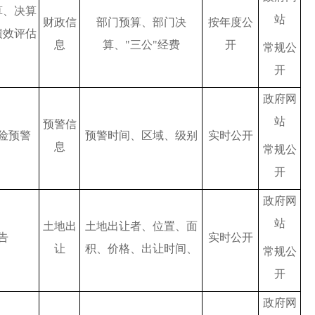
算、决算
站
财政信
部门预算、部门决
按年度公
绩效评估
息
算、
"三公"经费
开
常规公
）
开
政府网
站
预警信
险预警
预警时间、区域、级别
实时公开
息
常规公
开
政府网
站
土地出
土地出让者、位置、面
告
实时公开
让
积、价格、出让时间、
常规公
开
政府网