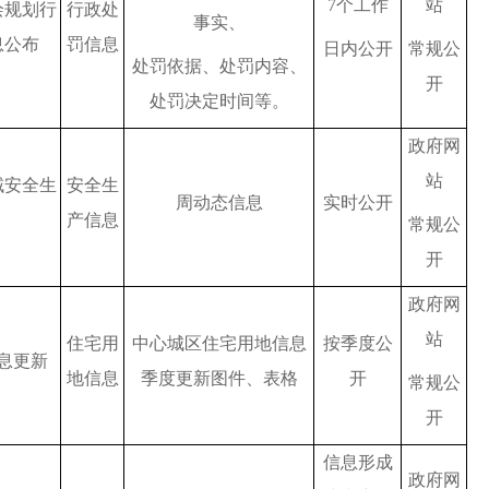
7个工作
站
绘规划行
行政处
事实、
息公布
罚信息
日内公开
常规公
处罚依据、处罚内容、
开
处罚决定时间等。
政府网
站
域安全生
安全生
周动态信息
实时公开
产信息
常规公
开
政府网
站
住宅用
中心城区住宅用地信息
按季度公
息更新
地信息
季度更新图件、表格
开
常规公
开
信息形成
政府网