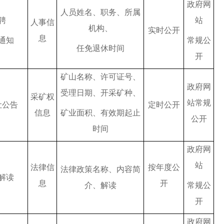
政府网
人员姓名、职务、所属
聘
站
人事信
机构、
实时公开
息
通知
常规公
任免退休时间
开
矿山名称、许可证号、
政府网
受理日期、开采矿种、
采矿权
站常规
让公告
定时公开
信息
矿业面积、有效期起止
公开
时间
政府网
站
法律信
按年度公
法律政策名称、内容简
解读
息
开
介、解读
常规公
开
政府网