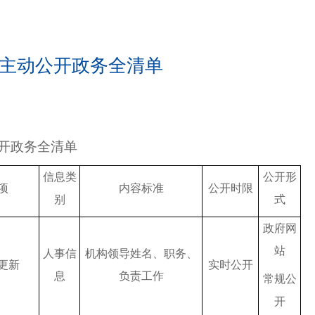
主动公开政务全清单
开政务全清单
信息类
公开形
项
内容标准
公开时限
别
式
政府网
站
人事信
机构领导姓名、职务、
更新
实时公开
息
负责工作
常规公
开