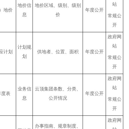
站
地价信
地价区域、级别、级别
）地价
年度公开
息
价
常规公
开
政府网
站
计划规
应计划
供地者、位置、面积
年度公开
划
常规公
开
政府网
站
业务信
云顶集团条数、分类、
年度表
年度公开
息
公开情况
常规公
开
政府网
办事指南、规章制度、