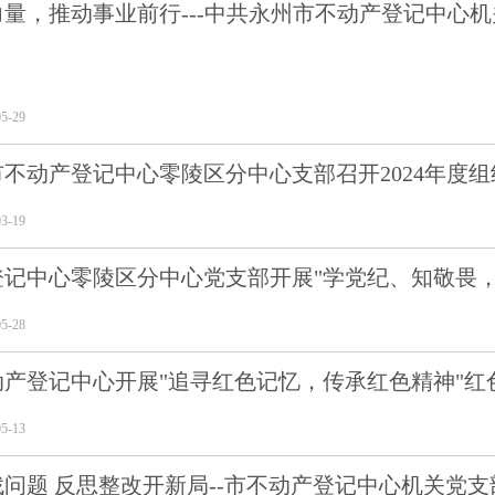
量，推动事业前行---中共永州市不动产登记中心
5-29
不动产登记中心零陵区分中心支部召开2024年度
3-19
登记中心零陵区分中心党支部开展"学党纪、知敬畏，
5-28
动产登记中心开展"追寻红色记忆，传承红色精神"红
5-13
问题 反思整改开新局--市不动产登记中心机关党