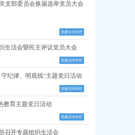
机关支部委员会换届选举党员大会
党建活动专栏
组织生活会暨民主评议党员大会
党建活动专栏
守纪律、明底线"主题党日活动
党建活动专栏
色教育主题党日活动
党建活动专栏
支部召开专题组织生活会