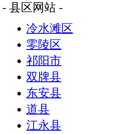
- 县区网站 -
冷水滩区
零陵区
祁阳市
双牌县
东安县
道县
江永县