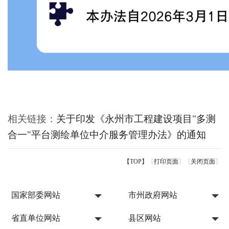
相关链接：
关于印发《永州市工程建设项目"多测
合一"平台测绘单位中介服务管理办法》的通知
【TOP】
【
打印页面
】【
关闭页面
】
国家部委网站
市州政府网站
省直单位网站
县区网站