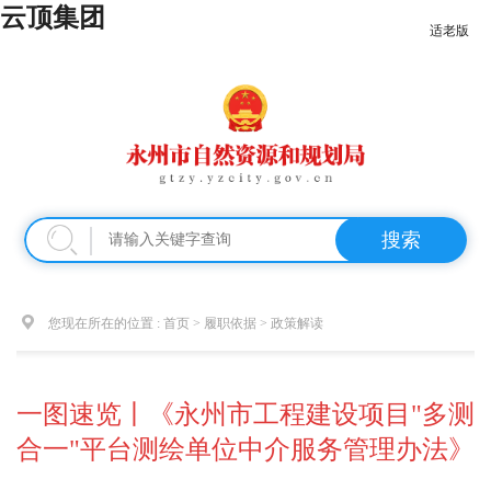
云顶集团
适老版
搜索
您现在所在的位置 :
首页
>
履职依据
>
政策解读
一图速览丨《永州市工程建设项目"多测
合一"平台测绘单位中介服务管理办法》