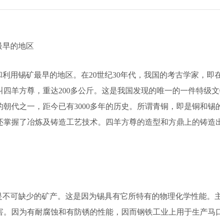
最早的地区
利用锡矿最早的地区。在20世纪30年代，我国的考古学家，即
叫四羊方尊，重达200多公斤。这是我国发现的唯一的一件特级
朝代之一，距今已有3000多年的历史。所谓青铜，即是铜和锡的
还掌握了冶炼及铸造工艺技术。四羊方尊的造型和方鼎上的铸造
是不可缺少的矿产。这是因为锡具有它所特有的物理化学性能。
害。因为有耐腐蚀和有防锈的性能，因而钢铁工业上用于生产马