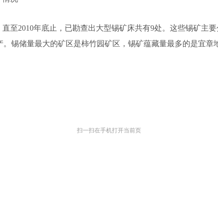
来，直至2010年底止，已勘查出大型锡矿床共有9处。这些锡矿
产。锡储量最大的矿区是柿竹园矿区，锡矿蕴藏量最多的是宜章
扫一扫在手机打开当前页