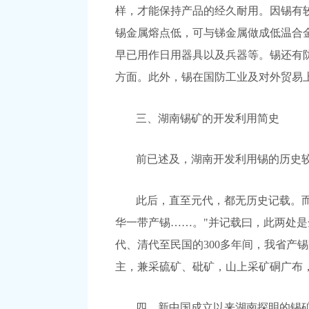
样，才能保持产品的经久耐用。因锡有
锡金属熔点低，可与锑金属做成低温合
早已用作日用器具以及兵器等。锡还有
方面。此外，锡在国防工业及对外贸易
三、湖南锡矿的开发利用简史
前已述及，湖南开发利用锡的历史较
此后，直至元代，都无历史记载。而到
华一带产锡……。"并记载曰，此两处
代、清代至民国的300多年间，我省产
主，兼采硫矿、砒矿，山上采矿硐广布，
四、新中国成立以来湖南探明的锡