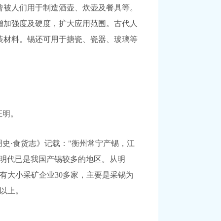
曾被人们用于制造酒壶、炊壶及餐具等。
增加强度及硬度，扩大应用范围。古代人
装材料。锡还可用于搪瓷、瓷器、玻璃等
证明。
明史·食货志》记载："衡州常宁产锡，江
在明代已是我国产锡较多的地区。从明
有大小采矿企业30多家，主要是采锡为
吨以上。