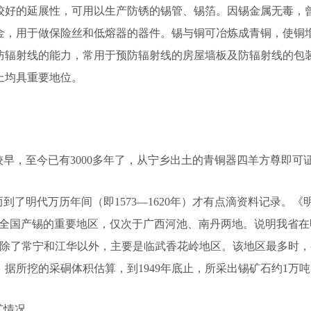
较好的延展性，可用以生产防锈的锡管、锡箔。因锡金属无毒，
金，用于做保险丝和低熔器的器件。锡与铜可冶炼成青铜，使铜
防辐射线的能力，常用于预防辐射线的房屋墙板及防辐射线的包
上均具重要地位。
早，至今已有3000多年了，从宁乡出土的青铜器四羊方尊即可
了明代万历年间（即1573—1620年）才有点滴资料记录。《
是全国产锡的重要地区，仅次于广西河池、南丹两地。说明我省
锡除了常宁和江华以外，主要是临武香花岭地区。该地区最多时，
据所挖的采硐体积估算，到1949年底止，所采出锡矿石约1万
矿情况