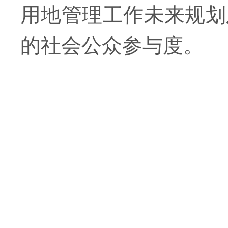
用地管理工作未来规划
的社会公众参与度。