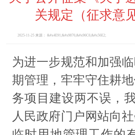
关规定（征求意
2025-11-25
来源：
&#x4E91;&#x9876;&#x96C6;&#x56E2;
为进一步规范和加强临
期管理，牢牢守住耕地
务项目建设两不误，我局
人民政府门户网站向社
临时用地管理工作的