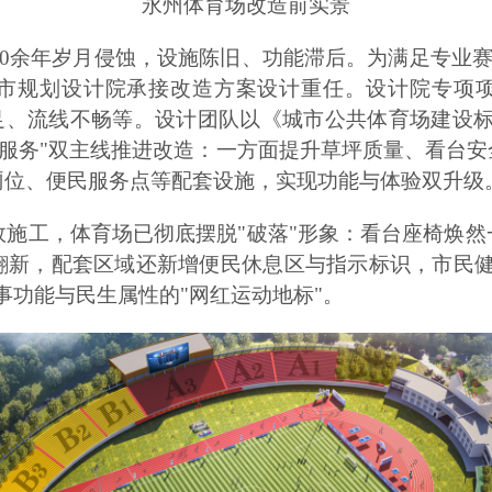
永州体育场改造前实景
30余年岁月侵蚀，设施陈旧、功能滞后。为满足专业赛
市规划设计院承接改造方案设计重任。设计院专项
足、流线不畅等。设计团队以《城市公共体育场建设
民生服务"双主线推进改造：一方面提升草坪质量、看台
厕位、便民服务点等配套设施，实现功能与体验双升级
效施工，体育场已彻底摆脱"破落"形象：看台座椅焕
翻新，配套区域还新增便民休息区与指示标识，市民健
事功能与民生属性的"网红运动地标"。