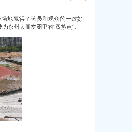
比赛场地赢得了球员和观众的一致好
为永州人朋友圈里的"双热点"。