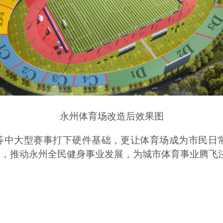
永州体育场改造后效果图
"等中大型赛事打下硬件基础，更让体育场成为市民日
用，推动永州全民健身事业发展，为城市体育事业腾飞