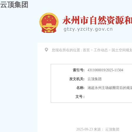
云顶集团
您现在所在的位置 :
首页 > 工作动态 >
国土空间规
索引号:
4311000019/2025-11504
发文机关:
云顶集团
名称:
湘超永州主场破圈背后的规
文号 :
2025-09-23
来源：
云顶集团