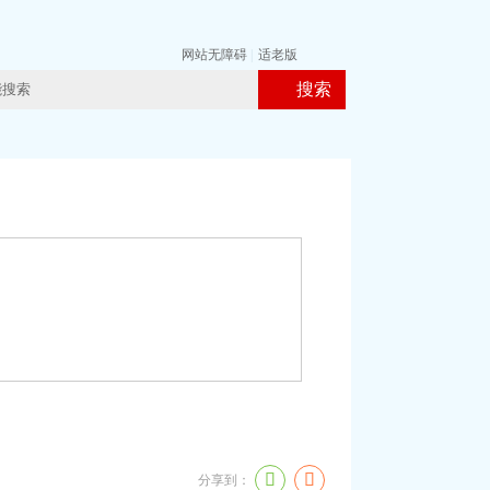
网站无障碍
|
适老版
搜索
分享到：