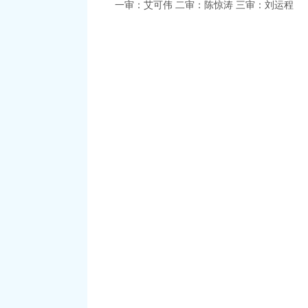
一审：艾可伟
二审：陈惊涛
三审：刘运程