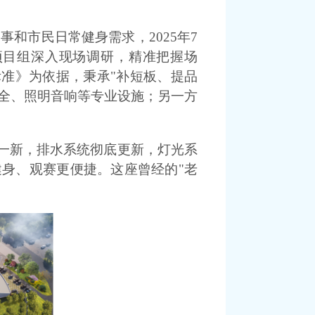
事和市民日常健身需求，2025年7
项目组深入现场调研，精准把握场
标准》为依据，秉承"补短板、提品
安全、照明音响等专业设施；另一方
。
然一新，排水系统彻底更新，灯光系
身、观赛更便捷。这座曾经的"老