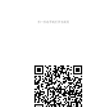
扫一扫在手机打开当前页