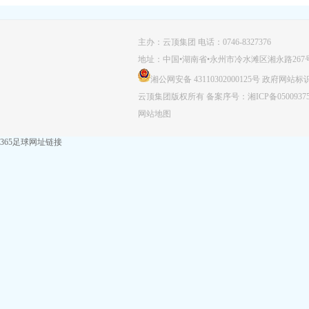
主办：云顶集团 电话：0746-8327376
地址：中国•湖南省•永州市冷水滩区湘永路267
湘公网安备 43110302000125号
政府网站标识码：
云顶集团版权所有
备案序号：湘ICP备0500937
网站地图
365足球网址链接