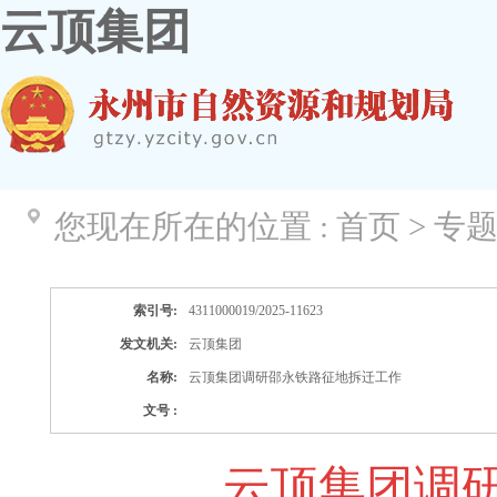
云顶集团
您现在所在的位置 :
首页 > 专
索引号:
4311000019/2025-11623
发文机关:
云顶集团
名称:
云顶集团调研邵永铁路征地拆迁工作
文号 :
云顶集团调