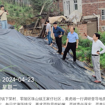
村镇下荣村、零陵区珠山镇王家仔社区，黄虎雄一行调研督导地
实、每日监测等情况，要求严防思想松懈、严抓责任落实、严查