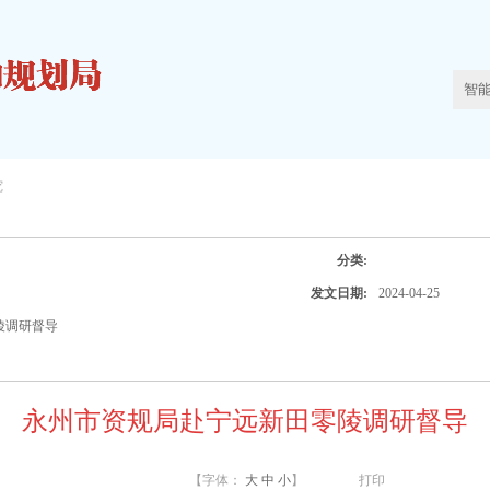
究
分类:
发文日期:
2024-04-25
陵调研督导
永州市资规局赴宁远新田零陵调研督导
【字体：
大
中
小
】
打印