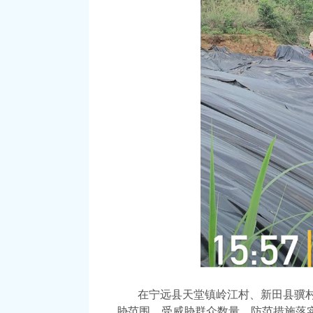
在宁远县天堂镇岭江村、新田县骥
胁范围、受威胁群众数量、防范措施落