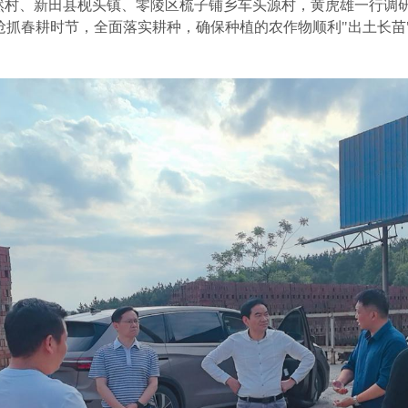
然村、新田县枧头镇、零陵区梳子铺乡车头源村，黄虎雄一行调研
抢抓春耕时节，全面落实耕种，确保种植的农作物顺利"出土长苗